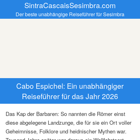
SintraCascaisSesimbra.com
Der beste unabhängige Reiseführer für Sesimbra
Cabo Espichel: Ein unabhängiger
Reiseführer für das Jahr 2026
Das Kap der Barbaren: So nannten die Römer einst
diese abgelegene Landzunge, die für sie ein Ort voller
Geheimnisse, Folklore und heidnischer Mythen war.
Tausend Jahre später war daraus ein Wallfahrtsort