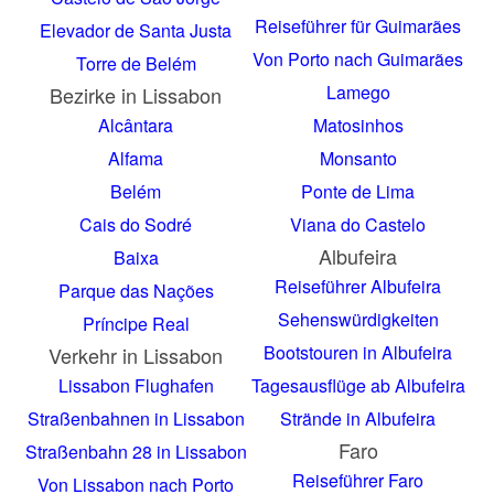
Reiseführer für Guimarães
Elevador de Santa Justa
Von Porto nach Guimarães
Torre de Belém
Lamego
Bezirke in Lissabon
Alcântara
Matosinhos
Alfama
Monsanto
Belém
Ponte de Lima
Cais do Sodré
Viana do Castelo
Albufeira
Baixa
Reiseführer Albufeira
Parque das Nações
Sehenswürdigkeiten
Príncipe Real
Bootstouren in Albufeira
Verkehr in Lissabon
Lissabon Flughafen
Tagesausflüge ab Albufeira
Straßenbahnen in Lissabon
Strände in Albufeira
Faro
Straßenbahn 28 in Lissabon
Reiseführer Faro
Von Lissabon nach Porto