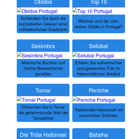
Óbidos
Top 10
Schlendern Sie durch die
Welches sind die zehn
verzauberten Gassen einer
besten Städte in Portugal?
mittelalterlichen Stadtidylle
Sesimbra
Setúbal
Malerische Buchten und
Erleben Sie authentisches
frische Meeresfrüchte
portugiesisches Flair im
genießen
Hafenstädtchen Setúbal
Tomar
Peniche
Erforschen Sie in Tomar
Traditionelle Hafenstadt mit
die geheimnisvolle Welt der
traumhaften Stränden
Tempelritter
Die Tróia Halbinsel
Batalha