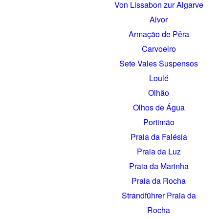
Von Lissabon zur Algarve
Alvor
Armação de Pêra
Carvoeiro
Sete Vales Suspensos
Loulé
Olhão
Olhos de Água
Portimão
Praia da Falésia
Praia da Luz
Praia da Marinha
Praia da Rocha
Strandführer Praia da
Rocha