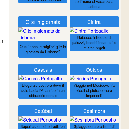
settimana di vacanza a
Lisbona
Gite in giornata
Sintra
Fiabesco intreccio di
ri
palazzi, boschi incantati e
Quali sono le migliori gite in
misteri regali
giornata da Lisbona?
Cascais
Óbidos
Eleganza costiera dove il
Viaggio nel Medioevo tra
sole bacia l'Atlantico in un
vicoli di pietra e mura
abbraccio dorato
imponenti
Setúbal
Sesimbra
Sapori autentici e tradizioni
Spiagge dorate e frutti di