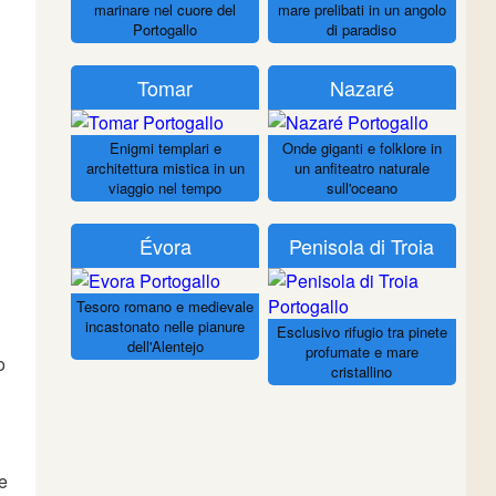
marinare nel cuore del
mare prelibati in un angolo
Portogallo
di paradiso
Tomar
Nazaré
Enigmi templari e
Onde giganti e folklore in
architettura mistica in un
un anfiteatro naturale
viaggio nel tempo
sull'oceano
Évora
Penisola di Troia
Tesoro romano e medievale
incastonato nelle pianure
Esclusivo rifugio tra pinete
dell'Alentejo
profumate e mare
o
cristallino
te