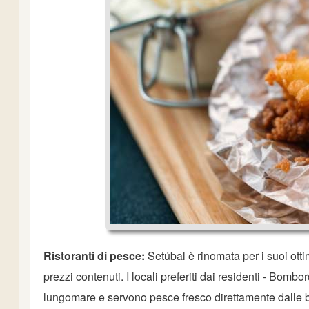
Ristoranti di pesce:
Setúbal è rinomata per i suoi ottim
prezzi contenuti. I locali preferiti dai residenti - Bom
lungomare e servono pesce fresco direttamente dalle b