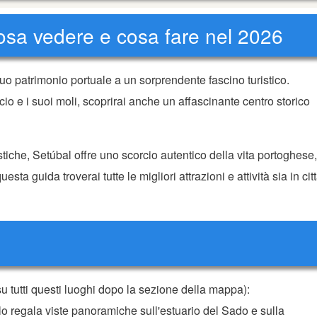
 cosa vedere e cosa fare nel 2026
suo patrimonio portuale a un sorprendente fascino turistico.
cio e i suoi moli, scoprirai anche un affascinante centro storico
stiche, Setúbal offre uno scorcio autentico della vita portoghese,
questa guida troverai tutte le migliori attrazioni e attività sia in cit
su tutti questi luoghi dopo la sezione della mappa):
o regala viste panoramiche sull'estuario del Sado e sulla