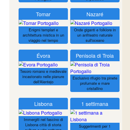
Tomar
Nazaré
Enigmi templari e
Onde giganti e folklore in
architettura mistica in un
un anfiteatro naturale
viaggio nel tempo
sull'oceano
Évora
Penisola di Troia
Tesoro romano e medievale
incastonato nelle pianure
Esclusivo rifugio tra pinete
dell'Alentejo
profumate e mare
cristallino
Lisbona
1 settimana
Immergiti nel fascino di
Lisbona città di storia
Suggerimenti per 1
cultura e vita notturna