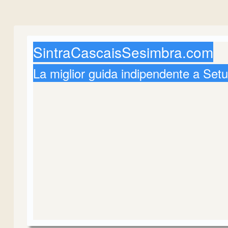
SintraCascaisSesimbra.com
La miglior guida indipendente a Setu