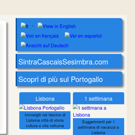
-
SintraCascaisSesimbra.com
Scopri di più sul Portogallo
Lisbona
1 settimana
Immergiti nel fascino di
Lisbona città di storia
Suggerimenti per 1
cultura e vita notturna
settimana di vacanza a
Lisbona