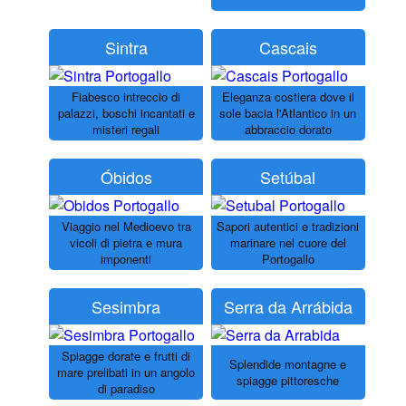
Sintra
Cascais
Fiabesco intreccio di
Eleganza costiera dove il
palazzi, boschi incantati e
sole bacia l'Atlantico in un
misteri regali
abbraccio dorato
Óbidos
Setúbal
Viaggio nel Medioevo tra
Sapori autentici e tradizioni
vicoli di pietra e mura
marinare nel cuore del
imponenti
Portogallo
Sesimbra
Serra da Arrábida
Spiagge dorate e frutti di
Splendide montagne e
mare prelibati in un angolo
spiagge pittoresche
di paradiso