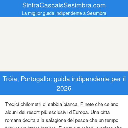
SintraCascaisSesimbra.com
La miglior guida indipendente a Sesimbra
Tróia, Portogallo: guida indipendente per il
2026
Tredici chilometri di sabbia bianca. Pinete che celano
alcuni dei resort più esclusivi d'Europa. Una città
romana dedita alla salagione del pesce che un tempo
nutriva un intero impero. E acque turchesi e calme che