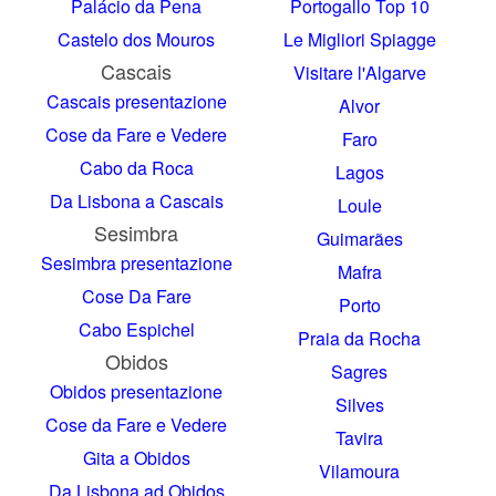
Palácio da Pena
Portogallo Top 10
Castelo dos Mouros
Le Migliori Spiagge
Cascais
Visitare l'Algarve
Cascais presentazione
Alvor
Cose da Fare e Vedere
Faro
Cabo da Roca
Lagos
Da Lisbona a Cascais
Loule
Sesimbra
Guimarães
Sesimbra presentazione
Mafra
Cose Da Fare
Porto
Cabo Espichel
Praia da Rocha
Obidos
Sagres
Obidos presentazione
Silves
Cose da Fare e Vedere
Tavira
Gita a Obidos
Vilamoura
Da Lisbona ad Obidos