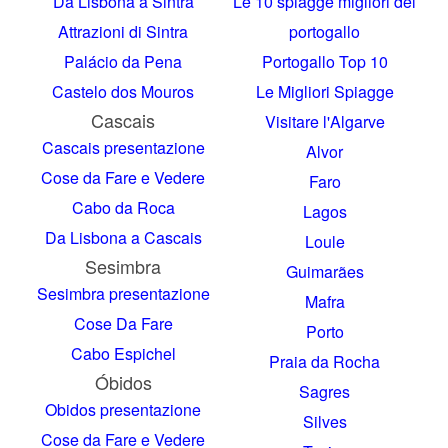
Da Lisbona a Sintra
Le 10 spiagge migliori del
Attrazioni di Sintra
portogallo
Palácio da Pena
Portogallo Top 10
Castelo dos Mouros
Le Migliori Spiagge
Cascais
Visitare l'Algarve
Cascais presentazione
Alvor
Cose da Fare e Vedere
Faro
Cabo da Roca
Lagos
Da Lisbona a Cascais
Loule
Sesimbra
Guimarães
Sesimbra presentazione
Mafra
Cose Da Fare
Porto
Cabo Espichel
Praia da Rocha
Óbidos
Sagres
Obidos presentazione
Silves
Cose da Fare e Vedere