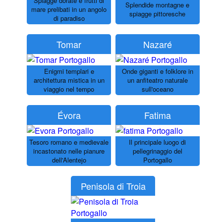
Spiagge dorate e frutti di
Splendide montagne e
mare prelibati in un angolo
spiagge pittoresche
di paradiso
Tomar
Nazaré
Enigmi templari e
Onde giganti e folklore in
architettura mistica in un
un anfiteatro naturale
viaggio nel tempo
sull'oceano
Évora
Fatima
Tesoro romano e medievale
Il principale luogo di
incastonato nelle pianure
pellegrinaggio del
dell'Alentejo
Portogallo
Penisola di Troia