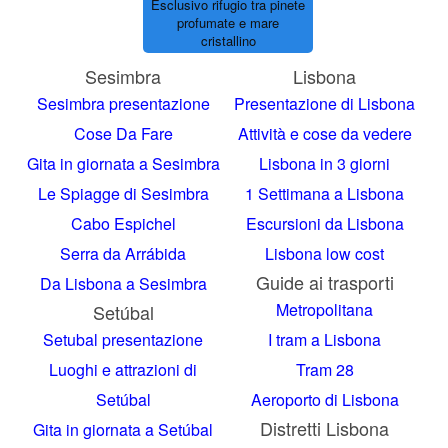
Esclusivo rifugio tra pinete
profumate e mare
cristallino
Sesimbra
Lisbona
Sesimbra presentazione
Presentazione di Lisbona
Cose Da Fare
Attività e cose da vedere
Gita in giornata a Sesimbra
Lisbona in 3 giorni
Le Spiagge di Sesimbra
1 Settimana a Lisbona
Cabo Espichel
Escursioni da Lisbona
Serra da Arrábida
Lisbona low cost
Guide ai trasporti
Da Lisbona a Sesimbra
Metropolitana
Setúbal
Setubal presentazione
I tram a Lisbona
Luoghi e attrazioni di
Tram 28
Setúbal
Aeroporto di Lisbona
Distretti Lisbona
Gita in giornata a Setúbal