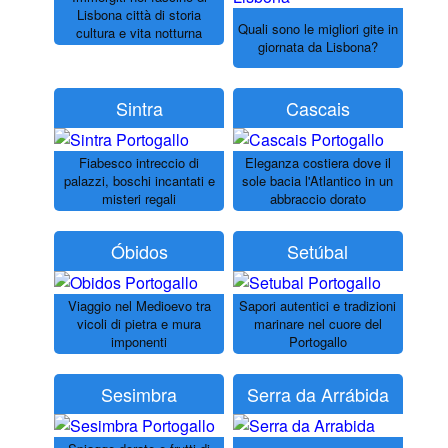
Lisbona città di storia
Quali sono le migliori gite in
cultura e vita notturna
giornata da Lisbona?
Sintra
Cascais
Fiabesco intreccio di
Eleganza costiera dove il
palazzi, boschi incantati e
sole bacia l'Atlantico in un
misteri regali
abbraccio dorato
Óbidos
Setúbal
Viaggio nel Medioevo tra
Sapori autentici e tradizioni
vicoli di pietra e mura
marinare nel cuore del
imponenti
Portogallo
Sesimbra
Serra da Arrábida